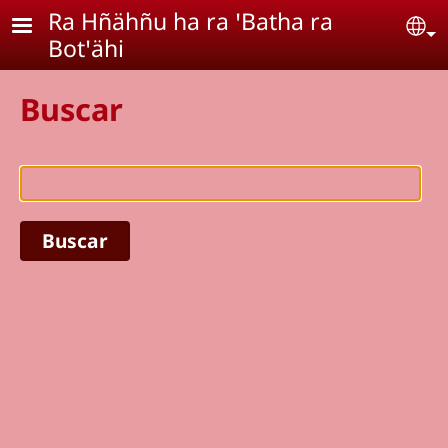
Pasar al contenido principal
Ra Hñähñu ha ra ꞌBatha ra
Se
Botꞌähi
Buscar